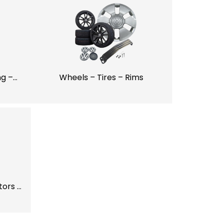
ng –
Wheels – Tires – Rims
tors –