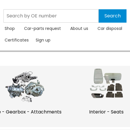
Shop
Car-parts request
About us
Car disposal
Certificates
Sign up
Engine - Gearbox - Attachments
Interior - Seats