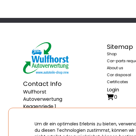
Sitemap
Shop
Car-parts requ
About us
Car disposal
Certificates
Contact Info
Login
Wulfhorst
0
Autoverwertung
Keggenriede 1
34434 Borgentreich
Deutschland
Um dir ein optimales Erlebnis zu bieten, verw
du diesen Technologien zustimmst, können wir 