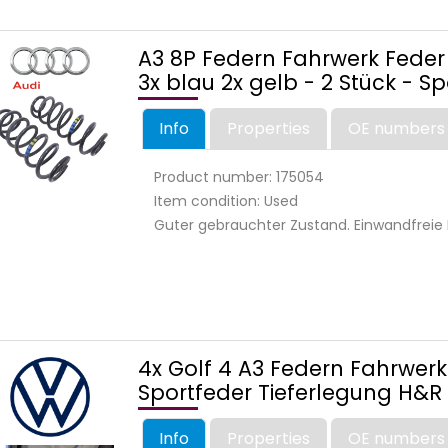
A3 8P Federn Fahrwerk Feder 
3x blau 2x gelb - 2 Stück - Sp
Info
Properties
OE numbers
Product number: 175054
Item condition: Used
Guter gebrauchter Zustand. Einwandfreie 
4x Golf 4 A3 Federn Fahrwer
Sportfeder Tieferlegung H&R
Info
Properties
OE numbers