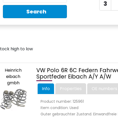
3
Search
VW Polo 6R 6C Federn Fahrw
Heinrich
Sportfeder Eibach A/Y A/W
eibach
gmbh
Info
Properties
OE numbers
Product number: 125961
Item condition: Used
Guter gebrauchter Zustand. Einwandfreie 