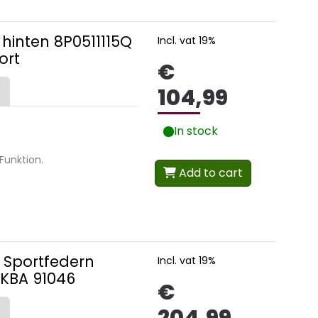
hinten 8P0511115Q
Incl. vat 19%
ort
€
104,99
In stock
Funktion.
Add to cart
k Sportfedern
Incl. vat 19%
 KBA 91046
€
204,99