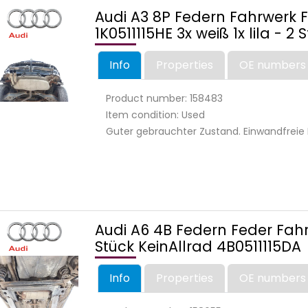
Audi A3 8P Federn Fahrwerk 
1K0511115HE 3x weiß 1x lila - 2 
Info
Properties
OE numbers
Product number: 158483
Item condition: Used
Guter gebrauchter Zustand. Einwandfreie 
Audi A6 4B Federn Feder Fahr
Stück KeinAllrad 4B0511115DA
Info
Properties
OE numbers