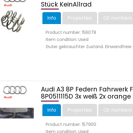
Stück KeinAllrad
Info
Properties
OE numbers
Product number: 156078
Item condition: Used
Guter gebrauchter Zustand. Einwandfreie 
Audi A3 8P Federn Fahrwerk 
8P0511115D 3x weiß 2x orange 
Info
Properties
OE numbers
Product number: 157900
Item condition: Used