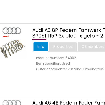
Audi A3 8P Federn Fahrwerk 
8P0511115P 3x blau 1x gelb - 2
Info
Properties
OE numbers
Product number: 154992
Item condition: Used
Guter gebrauchter Zustand. Einwandfreie 
Audi A6 4B Federn Feder Fahr