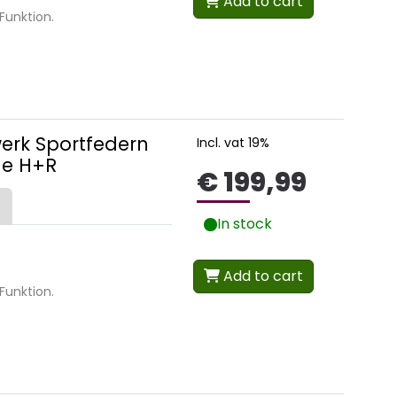
Add to cart
Funktion.
erk Sportfedern
Incl. vat 19%
ne H+R
€ 199,99
In stock
Add to cart
Funktion.