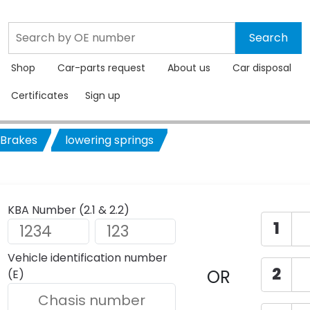
Shop
Car-parts request
About us
Car disposal
Certificates
Sign up
 Brakes
lowering springs
KBA Number (2.1 & 2.2)
1
Vehicle identification number
2
OR
(E)