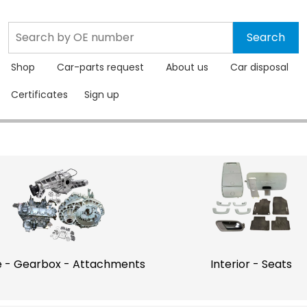
Shop
Car-parts request
About us
Car disposal
Certificates
Sign up
Engine - Gearbox - Attachments
Interior - Seats