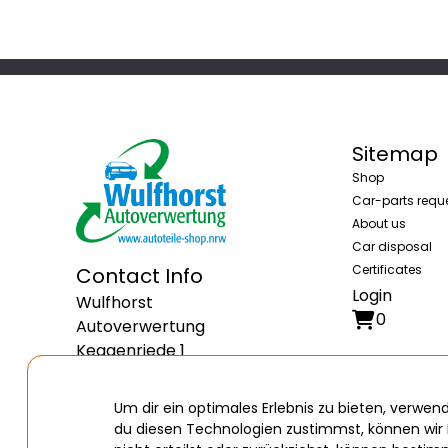
Sitemap
Shop
Car-parts requ
About us
Car disposal
Certificates
Contact Info
Login
Wulfhorst
0
Autoverwertung
Keggenriede 1
34434 Borgentreich
Deutschland
Um dir ein optimales Erlebnis zu bieten, verw
du diesen Technologien zustimmst, können wir 