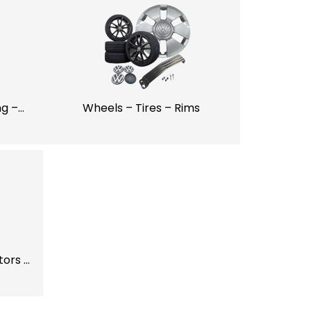
ng –
Wheels – Tires – Rims
tors –